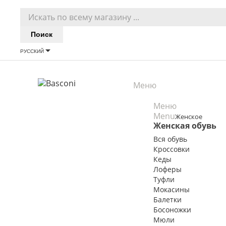
Поиск

РУССКИЙ
Русский

Меню
Меню
Menu
Женское
Женская обувь
Вся обувь
Кроссовки
Кеды
Лоферы
Туфли
Мокасины
Балетки
Босоножки
Мюли