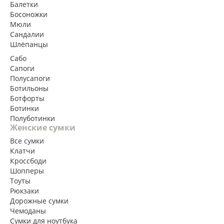
Балетки
Босоножки
Мюли
Сандалии
Шлёпанцы
Сабо
Сапоги
Полусапоги
Ботильоны
Ботфорты
Ботинки
Полуботинки
Женские сумки
Все сумки
Клатчи
Кроссбоди
Шопперы
Тоуты
Рюкзаки
Дорожные сумки
Чемоданы
Сумки для ноутбука