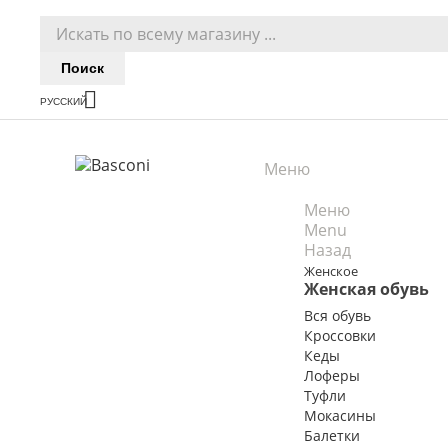
Поиск

РУССКИЙ

Русский
Меню
Меню
Menu
Назад
Женское
Женская обувь
Вся обувь
Кроссовки
Кеды
Лоферы
Туфли
Мокасины
Балетки