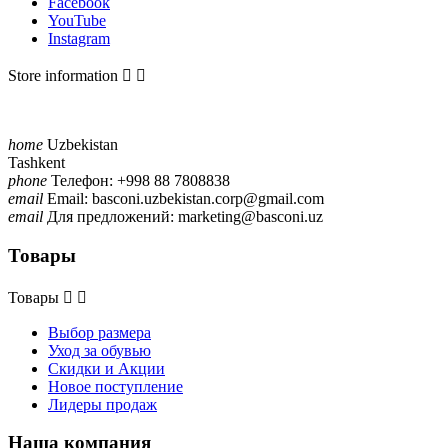
Popa
0
Facebook
YouTube
Portal
0
Instagram
Portofiano
0
Respect
0
Store information


Ripani
0
Tamaris
0
Tanya heath
0
Tesoro
0
home
Uzbekistan
Valentino
0
Tashkent
phone
Телефон:
+998 88 7808838
Сromia
0
email
Email:
basconi.uzbekistan.corp@gmail.com
ещё...
свернуть
email
Для предложений:
marketing@basconi.uz
Товары
Товары со скидкой
Товары со скидкой
0
Товары


ещё...
свернуть
Выбор размера
Показать товары
0
Уход за обувью
Скидки и Акции
Новое поступление
Лидеры продаж
Наша компания