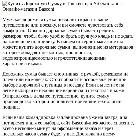
Очистить
Мужская дорожная сумка позволит скрасить ваше
Производители
путешествие или поездку, и вы сможете чувствовать себя
комфортно. Обычно дорожная сумка бывает средних
размеров, чтобы было удобно брать вручную кладь и не ждать
24hrs
0
на конвейере по прилету. В нашем интернет-магазине вы
Ara
0
можете купить дорожные сумки, выполненные из материалов,
Armate di mare
0
которые обладают легкостью, прочностью,
Baerchi
0
водонепроницаемостью и грязеотталкивающими
Baldinini
0
характеристиками.
Basconi
0
Betsy
0
Дорожная сумка бывает спортивная, с ручкой, ремешком на
Brics
0
плечо или на колесах. Стоит обратить особое значение при
выборе дорожной спутницы в поездку. Если вы летите на
Collonil
0
легке выбирайте небольшие варианты из текстиля и кожи.
Colonil
0
Отправляясь в дальнее путешествие, купите сумку
Comfort
0
производство которой использует новейшие технологии
Corsocomo
0
пошива.
Crocs
0
Cromia
0
Если ваша командировка запланирована уже на завтра, а за
Crosby
0
нет времени для ее выбора, сайт Basconi-прекрасное спасение,
Ekonika
0
всего несколько минут на оформление заказа и через
несколько часов сумку будет у вас. Доставка по всему
Ekonika premium
0