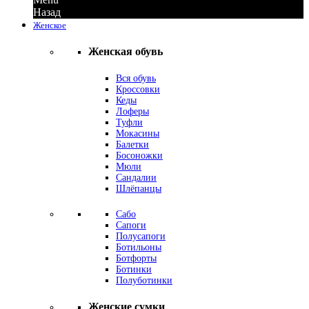
Назад
Женское
Женская обувь
Вся обувь
Кроссовки
Кеды
Лоферы
Туфли
Мокасины
Балетки
Босоножки
Мюли
Сандалии
Шлёпанцы
Сабо
Сапоги
Полусапоги
Ботильоны
Ботфорты
Ботинки
Полуботинки
Женские сумки