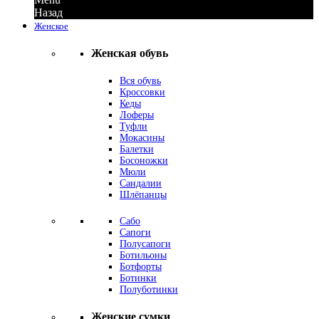
Назад
Женское
Женская обувь
Вся обувь
Кроссовки
Кеды
Лоферы
Туфли
Мокасины
Балетки
Босоножки
Мюли
Сандалии
Шлёпанцы
Сабо
Сапоги
Полусапоги
Ботильоны
Ботфорты
Ботинки
Полуботинки
Женские сумки