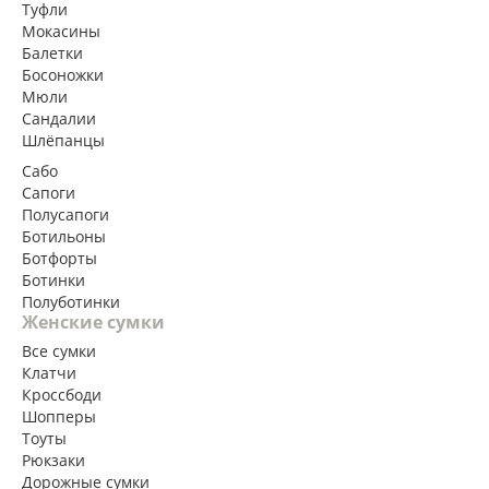
Туфли
Мокасины
Балетки
Босоножки
Мюли
Сандалии
Шлёпанцы
Сабо
Сапоги
Полусапоги
Ботильоны
Ботфорты
Ботинки
Полуботинки
Женские сумки
Все сумки
Клатчи
Кроссбоди
Шопперы
Тоуты
Рюкзаки
Дорожные сумки