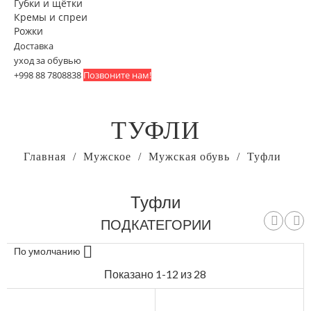
Губки и щётки
Кремы и спреи
Рожки
Доставка
уход за обувью
+998 88 7808838
Позвоните нам!
ТУФЛИ
Главная
Мужское
Мужская обувь
Туфли
Туфли
ПОДКАТЕГОРИИ
Очистить

По умолчанию
Коллекция
ВЕСНА-ЛЕТО
7
Показано 1-12 из 28
Новая коллекция
9