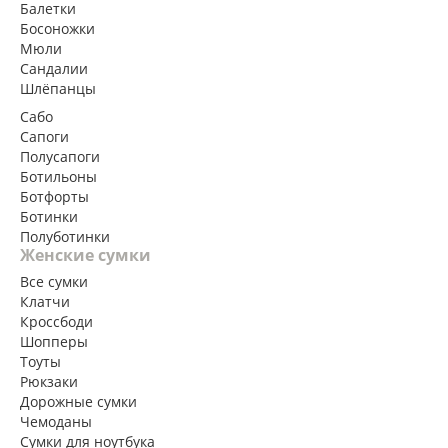
Балетки
Босоножки
Мюли
Сандалии
Шлёпанцы
Сабо
Сапоги
Полусапоги
Ботильоны
Ботфорты
Ботинки
Полуботинки
Женские сумки
Все сумки
Клатчи
Кроссбоди
Шопперы
Тоуты
Рюкзаки
Дорожные сумки
Чемоданы
Сумки для ноутбука